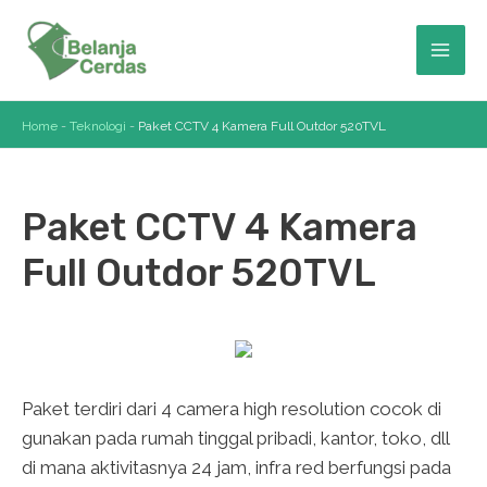
Skip
to
Mai
content
Men
Home
-
Teknologi
-
Paket CCTV 4 Kamera Full Outdor 520TVL
Paket CCTV 4 Kamera
Full Outdor 520TVL
Paket terdiri dari 4 camera high resolution cocok di
gunakan pada rumah tinggal pribadi, kantor, toko, dll
di mana aktivitasnya 24 jam, infra red berfungsi pada