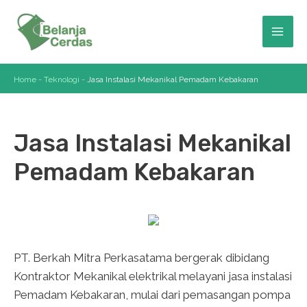
Skip
to
Mai
content
Men
Home
-
Teknologi
-
Jasa Instalasi Mekanikal Pemadam Kebakaran
Jasa Instalasi Mekanikal
Pemadam Kebakaran
PT. Berkah Mitra Perkasatama bergerak dibidang
Kontraktor Mekanikal elektrikal melayani jasa instalasi
Pemadam Kebakaran, mulai dari pemasangan pompa