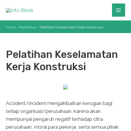
Skip
to
Mai
content
Home
-
Pendidikan
-
Pelatihan Keselamatan Kerja Konstruksi
Men
Pelatihan Keselamatan
Kerja Konstruksi
Accident/Incident mengakibatkan kerugian bagi
setiap organisasi/perusahaan, karena akan
mempunyai pengaruh negatif terhadap citra
perusahaan, moral para pekerja, serta semua pihak