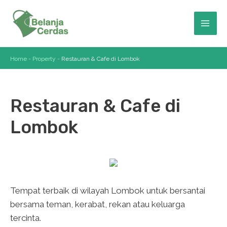
Skip
to
Mai
content
Men
Home
-
Property
-
Restauran & Cafe di Lombok
Restauran & Cafe di
Lombok
Tempat terbaik di wilayah Lombok untuk bersantai
bersama teman, kerabat, rekan atau keluarga
tercinta.