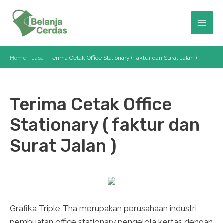
Skip
to
Mai
content
Men
Home
-
Jasa
-
Terima Cetak Office Stationary ( faktur dan Surat Jalan )
Terima Cetak Office
Stationary ( faktur dan
Surat Jalan )
Grafika Triple Tha merupakan perusahaan industri
pembuatan office stationary pengelola kertas dengan