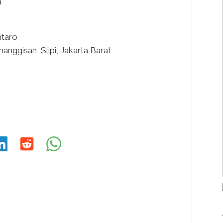
a
ntaro
nggisan, Slipi, Jakarta Barat