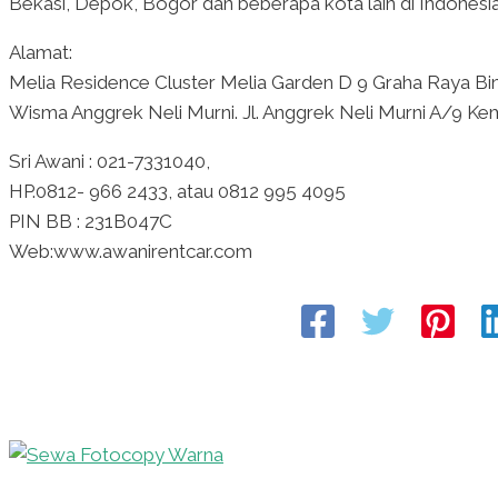
Bekasi, Depok, Bogor dan beberapa kota lain di Indonesi
Alamat:
Melia Residence Cluster Melia Garden D 9 Graha Raya Bi
Wisma Anggrek Neli Murni. Jl. Anggrek Neli Murni A/9 Kema
Sri Awani : 021-7331040,
HP.0812- 966 2433, atau 0812 995 4095
PIN BB : 231B047C
Web:www.awanirentcar.com