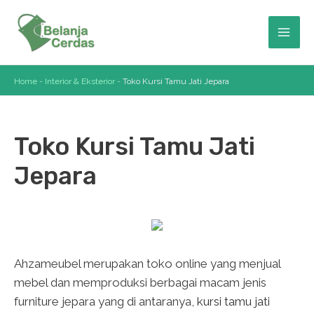
Skip
to
Mai
content
Men
Home
-
Interior & Eksterior
-
Toko Kursi Tamu Jati Jepara
Toko Kursi Tamu Jati
Jepara
Ahzameubel merupakan toko online yang menjual
mebel dan memproduksi berbagai macam jenis
furniture jepara yang di antaranya,
kursi tamu jati