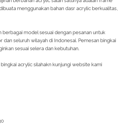
nan berbahan acrylic salah satunya adalah frame
g dibuata menggunakan bahan dasr acrylic berkualitas,
 berbagai model sesuai dengan pesanan untuk
 dan seluruh wilayah di Indonesai. Pemesan bingkai
ginkan sesuai selera dan kebutuhan.
ingkai acrylic silahakn kunjungi website kami
30