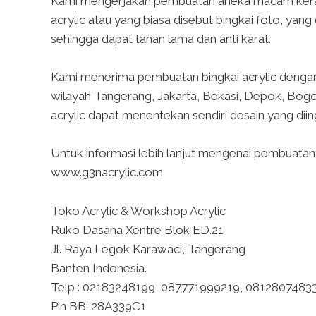
Kami mengerjakan pembuatan aneka macam keraji
acrylic atau yang biasa disebut bingkai foto, yan
sehingga dapat tahan lama dan anti karat.
Kami menerima pembuatan
bingkai acrylic
dengan
wilayah Tangerang, Jakarta, Bekasi, Depok, Bogor
acrylic dapat menentekan sendiri desain yang diin
Untuk informasi lebih lanjut mengenai pembuatan b
www.g3nacrylic.com
Toko Acrylic & Workshop Acrylic
Ruko Dasana Xentre Blok ED.21
Jl. Raya Legok Karawaci, Tangerang
Banten Indonesia.
Telp : 02183248199, 087771999219, 0812807483
Pin BB: 28A339C1