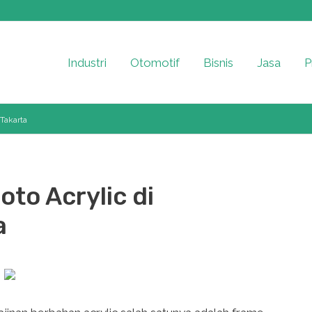
Industri
Otomotif
Bisnis
Jasa
P
Takarta
to Acrylic di
a