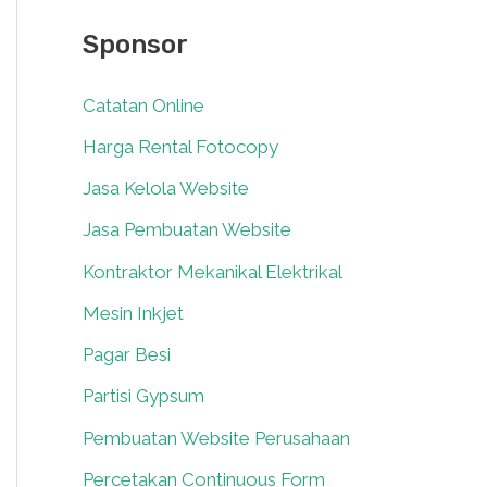
Sponsor
Catatan Online
0
Harga Rental Fotocopy
0
Jasa Kelola Website
0
Jasa Pembuatan Website
0
Kontraktor Mekanikal Elektrikal
0
Mesin Inkjet
0
Pagar Besi
0
Partisi Gypsum
0
Pembuatan Website Perusahaan
0
Percetakan Continuous Form
0