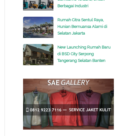
Berbagai Industri
Rumah Citra Sentul Raya,
Hunian Bernuansa Alami di
Selatan Jakarta
New Launching Rumah Baru
di BSD City Serpong
Tangerang Selatan Banten