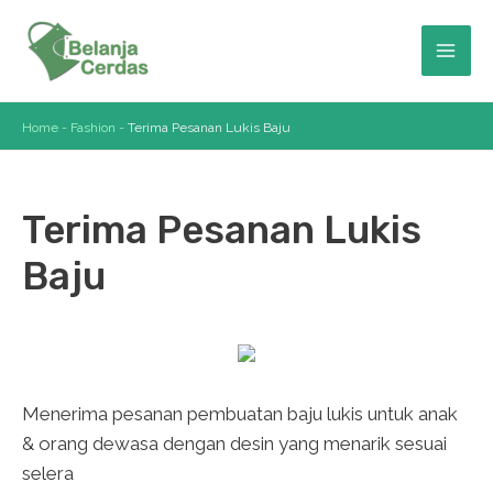
Skip
to
Mai
content
Men
Home
-
Fashion
-
Terima Pesanan Lukis Baju
Terima Pesanan Lukis
Baju
Menerima pesanan pembuatan baju lukis untuk anak
& orang dewasa dengan desin yang menarik sesuai
selera