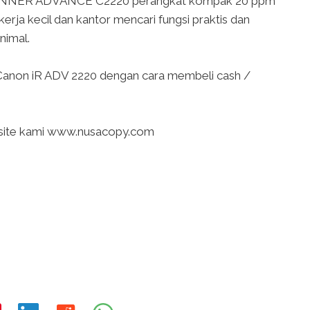
RUNNER ADVANCE C2220 perangkat kompak 20 ppm
erja kecil dan kantor mencari fungsi praktis dan
nimal.
anon iR ADV 2220 dengan cara membeli cash /
website kami www.nusacopy.com