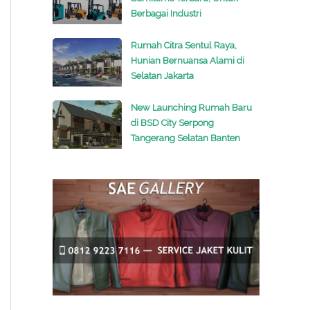
Berbagai Industri
Rumah Citra Sentul Raya,
Hunian Bernuansa Alami di
Selatan Jakarta
New Launching Rumah Baru
di BSD City Serpong
Tangerang Selatan Banten