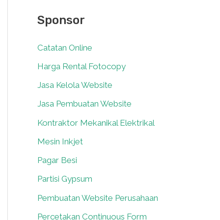
Sponsor
Catatan Online
0
Harga Rental Fotocopy
0
Jasa Kelola Website
0
Jasa Pembuatan Website
0
Kontraktor Mekanikal Elektrikal
0
Mesin Inkjet
0
Pagar Besi
0
Partisi Gypsum
0
Pembuatan Website Perusahaan
0
Percetakan Continuous Form
0