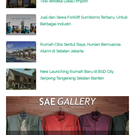
Tirai Jendela Lokal/Import
Jual dan Sewa Forklift Sumitomo Terbaru, Untuk
Berbagai Industri
Rumah Citra Sentul Raya, Hunian Bernuansa
Alami di Selatan Jakarta
New Launching Rumah Baru di BSD City
Serpong Tangerang Selatan Banten