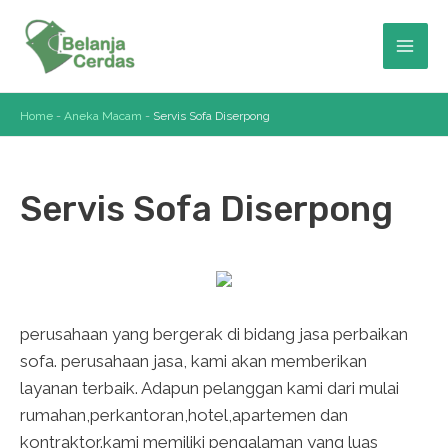
Skip
to
Mai
content
Men
Home
-
Aneka Macam
-
Servis Sofa Diserpong
Servis Sofa Diserpong
perusahaan yang bergerak di bidang jasa perbaikan
sofa. perusahaan jasa, kami akan memberikan
layanan terbaik. Adapun pelanggan kami dari mulai
rumahan,perkantoran,hotel,apartemen dan
kontraktor.kami memiliki pengalaman yang luas