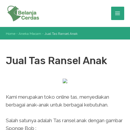
Skip
to
Mai
content
Men
Home
-
Aneka Macam
-
Jual Tas Ransel Anak
Jual Tas Ransel Anak
Kami merupakan toko online tas, menyediakan
berbagai anak-anak untuk berbagai kebutuhan.
Salah satunya adalah Tas ransel anak dengan gambar
Sponge Bob :