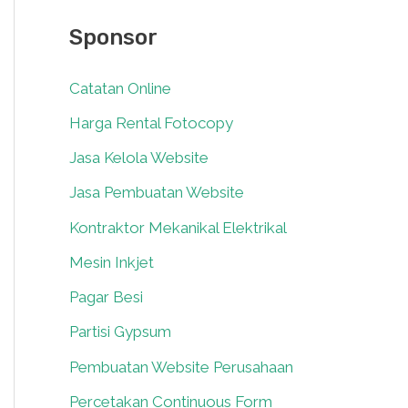
Sponsor
Catatan Online
0
Harga Rental Fotocopy
0
Jasa Kelola Website
0
Jasa Pembuatan Website
0
Kontraktor Mekanikal Elektrikal
0
Mesin Inkjet
0
Pagar Besi
0
Partisi Gypsum
0
Pembuatan Website Perusahaan
0
Percetakan Continuous Form
0