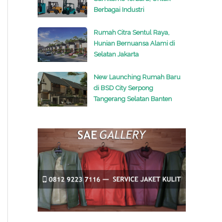
Berbagai Industri
Rumah Citra Sentul Raya,
Hunian Bernuansa Alami di
Selatan Jakarta
New Launching Rumah Baru
di BSD City Serpong
Tangerang Selatan Banten