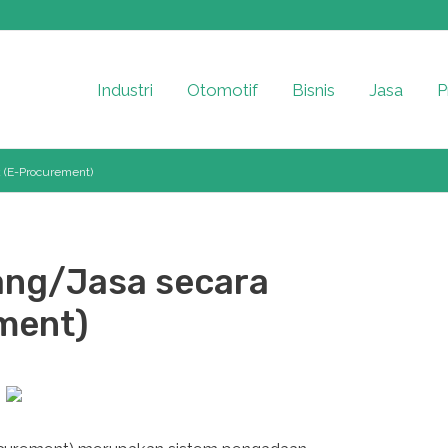
Industri
Otomotif
Bisnis
Jasa
P
k (E-Procurement)
ang/Jasa secara
ment)